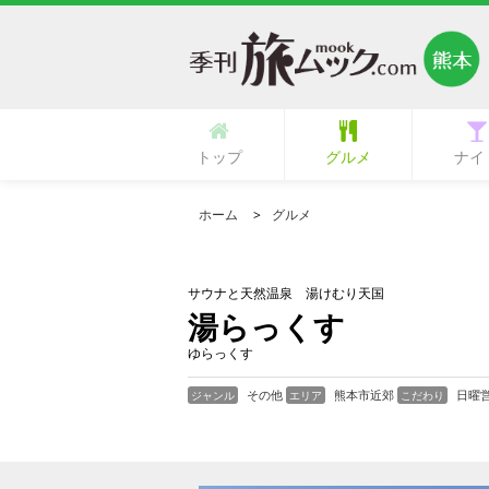
トップ
グルメ
ナイ
多国籍・海外料理
立ち呑み・バル
中華・中国料理
ラーメン・麺類
イタリア料理
フランス料理
ひとり御飯
郷土料理
創作料理
活魚料理
日本料理
韓国料理
鉄板焼き
専門店
肉料理
居酒屋
カフェ
ランチ
その他
寿司
和食
焼肉
洋食
ガールズ
ク
ホーム
グルメ
サウナと天然温泉 湯けむり天国
湯らっくす
ゆらっくす
その他
熊本市近郊
日曜
ジャンル
エリア
こだわり