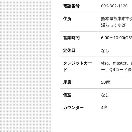
電話番号
096-362-1126
住所
熊本県熊本市中央
湯らっくす2F
営業時間
6:00〜10:00(OS
定休日
なし
クレジットカー
visa、master
ド
ー、QRコード決
座席
50席
個室
なし
カウンター
4席