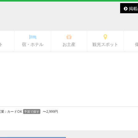
掲載
ト
宿・ホテル
お土産
観光スポット
バー・レディースバー
ラブ・ラウンジ
キャバクラ
スナック
その他
バー
熊本城・市内中心部周辺
ワンピース像
水前寺周辺
熊本駅周辺
熊本市郊外
県北
県央
県南
阿蘇
天草
営業
:
カードOK
〜2,999円
予算で探す