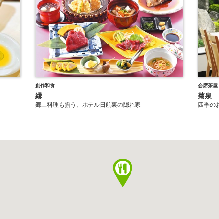
創作和食
会席茶屋
縁
菊泉
郷土料理も揃う、ホテル日航裏の隠れ家
四季の