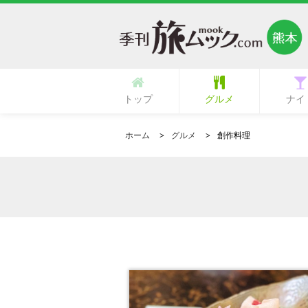
トップ
グルメ
ナイ
多国籍・海外料理
立ち呑み・バル
中華・中国料理
ラーメン・麺類
イタリア料理
フランス料理
ひとり御飯
郷土料理
創作料理
活魚料理
日本料理
韓国料理
鉄板焼き
専門店
肉料理
居酒屋
カフェ
ランチ
その他
寿司
和食
焼肉
洋食
ガールズ
ク
ホーム
グルメ
創作料理