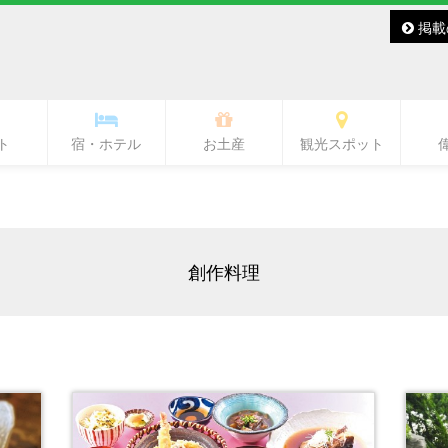
掲載
ト
宿・ホテル
お土産
観光スポット
バー・レディースバー
ラブ・ラウンジ
キャバクラ
スナック
その他
バー
熊本城・市内中心部周辺
ワンピース像
水前寺周辺
熊本駅周辺
熊本市郊外
県北
県央
県南
阿蘇
天草
創作料理