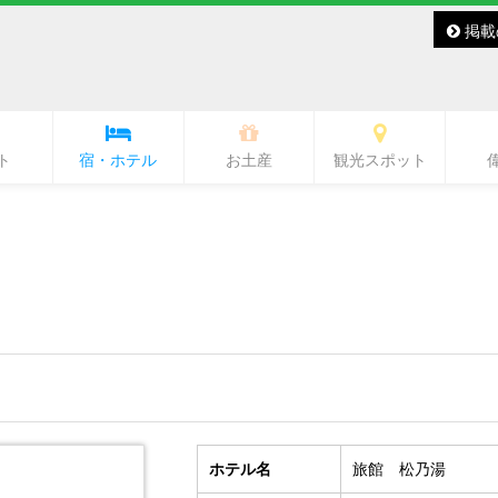
掲載
ト
宿・ホテル
お土産
観光スポット
バー・レディースバー
ラブ・ラウンジ
キャバクラ
スナック
その他
バー
熊本城・市内中心部周辺
ワンピース像
水前寺周辺
熊本駅周辺
熊本市郊外
県北
県央
県南
阿蘇
天草
ホテル名
旅館 松乃湯