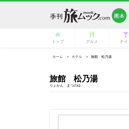
トップ
グルメ
ナイ
多国籍・海外料理
立ち呑み・バル
中華・中国料理
ラーメン・麺類
イタリア料理
フランス料理
ひとり御飯
郷土料理
創作料理
活魚料理
日本料理
韓国料理
鉄板焼き
専門店
肉料理
居酒屋
カフェ
ランチ
その他
寿司
和食
焼肉
洋食
ガールズ
ク
ホーム
ホテル
旅館 松乃湯
旅館 松乃湯
りょかん まつのゆ