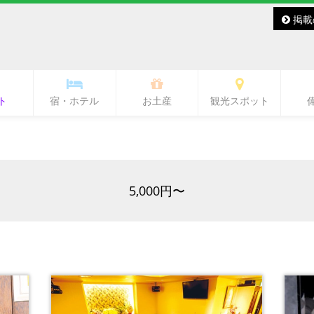
掲載
ト
宿・ホテル
お土産
観光スポット
バー・レディースバー
ラブ・ラウンジ
キャバクラ
スナック
その他
バー
熊本城・市内中心部周辺
ワンピース像
水前寺周辺
熊本駅周辺
熊本市郊外
県北
県央
県南
阿蘇
天草
5,000円〜