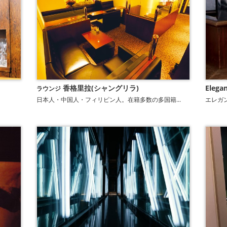
香格里拉(シャングリラ)
Elega
ラウンジ
日本人・中国人・フィリピン人。在籍多数の多国籍...
エレガ