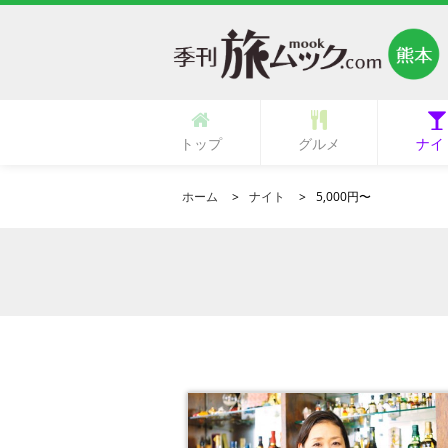
トップ
グルメ
ナイ
多国籍・海外料理
立ち呑み・バル
中華・中国料理
ラーメン・麺類
イタリア料理
フランス料理
ひとり御飯
郷土料理
創作料理
活魚料理
日本料理
韓国料理
鉄板焼き
専門店
肉料理
居酒屋
カフェ
ランチ
その他
寿司
和食
焼肉
洋食
ガールズ
ク
ホーム
ナイト
5,000円〜