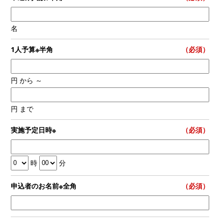
名
1人予算※半角
（必須）
円 から ～
円 まで
実施予定日時※
（必須）
時
分
申込者のお名前※全角
（必須）