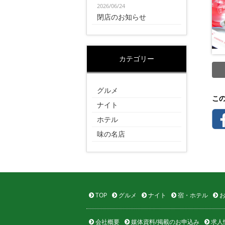
2026/06/24
閉店のお知らせ
カテゴリー
グルメ
こ
ナイト
ホテル
味の名店
TOP
グルメ
ナイト
宿・ホテル
お
会社概要
媒体資料/掲載のお申込み
求人