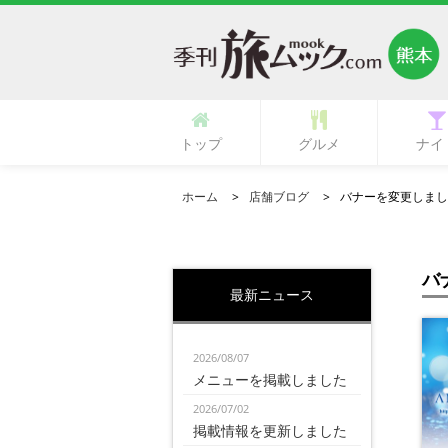
トップ
グルメ
ナイ
多国籍・海外料理
立ち呑み・バル
中華・中国料理
ラーメン・麺類
イタリア料理
フランス料理
ひとり御飯
郷土料理
創作料理
活魚料理
日本料理
韓国料理
鉄板焼き
専門店
肉料理
居酒屋
カフェ
ランチ
その他
寿司
和食
焼肉
洋食
ガールズ
ク
ホーム
店舗ブログ
バナーを変更しまし
バ
最新ニュース
2026/08/07
メニューを掲載しました
2026/07/02
掲載情報を更新しました