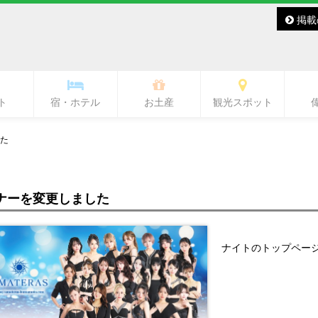
掲載
ト
宿・ホテル
お土産
観光スポット
バー・レディースバー
ラブ・ラウンジ
キャバクラ
スナック
その他
バー
熊本城・市内中心部周辺
ワンピース像
水前寺周辺
熊本駅周辺
熊本市郊外
県北
県央
県南
阿蘇
天草
た
ナーを変更しました
ナイトのトップペー