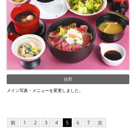
佳昇
メイン写真・メニューを変更しました。
前
1
2
3
4
5
6
7
次