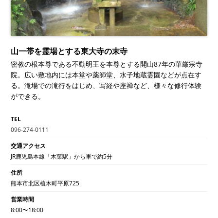
山一帯を霊場とする東大寺の末寺
密教の根本尊である不動明王を本尊とする開山87年の華厳宗寺
院。広い敷地内には本堂や薬師堂、水子地蔵霊園などが点在す
る。滝場での滝行をはじめ、写経や座禅など、様々な修行体験
ができる。
TEL
096-274-0111
交通アクセス
JR鹿児島本線「木葉駅」から車で約5分
住所
熊本市北区植木町平原725
営業時間
8:00〜18:00