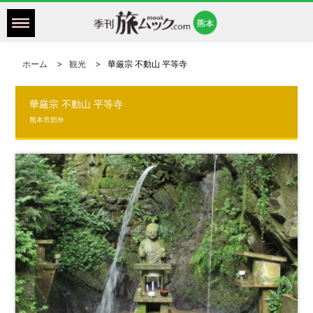
ホーム
観光
華厳宗 不動山 平等寺
華厳宗 不動山 平等寺
熊本市郊外