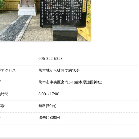
096-352-6353
通アクセス
熊本城から徒歩で約10分
所
熊本市中央区宮内3-1(熊本県護国神社)
業時間
8:00～17:00
車場
無料(50台)
金
御朱印300円