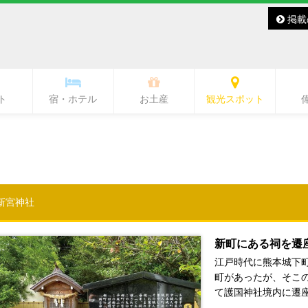
掲載
ト
宿・ホテル
お土産
観光スポット
バー・レディースバー
ラブ・ラウンジ
キャバクラ
スナック
その他
バー
熊本城・市内中心部周辺
ワンピース像
水前寺周辺
熊本駅周辺
熊本市郊外
県北
県央
県南
阿蘇
天草
新宮神社
新町にある祠を遷
江戸時代に熊本城下町
町があったが、そこの
て護国神社境内に遷