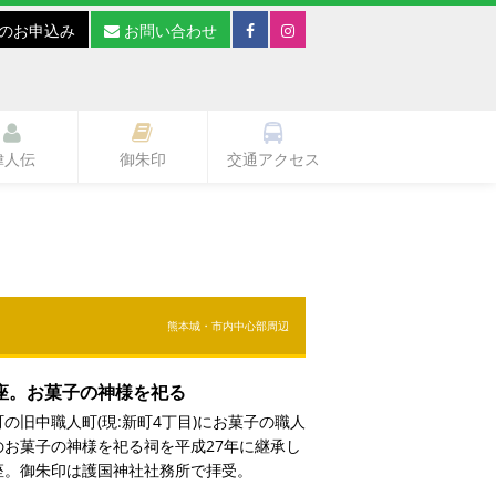
のお申込み
お問い合わせ
偉人伝
御朱印
交通アクセス
熊本城・市内中心部周辺
座。お菓子の神様を祀る
の旧中職人町(現:新町4丁目)にお菓子の職人
お菓子の神様を祀る祠を平成27年に継承し
座。御朱印は護国神社社務所で拝受。