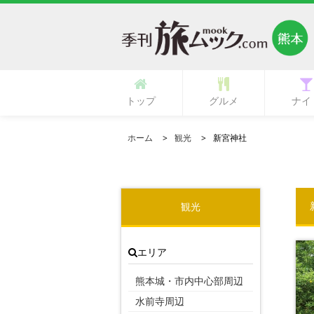
トップ
グルメ
ナイ
多国籍・海外料理
立ち呑み・バル
中華・中国料理
ラーメン・麺類
イタリア料理
フランス料理
ひとり御飯
郷土料理
創作料理
活魚料理
日本料理
韓国料理
鉄板焼き
専門店
肉料理
居酒屋
カフェ
ランチ
その他
寿司
和食
焼肉
洋食
ガールズ
ク
ホーム
観光
新宮神社
観光
エリア
熊本城・市内中心部周辺
水前寺周辺