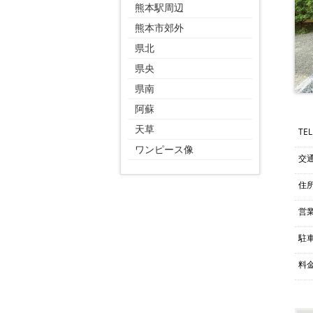
熊本駅周辺
熊本市郊外
県北
県央
県南
阿蘇
天草
TEL
ワンピース像
交
住
営
駐
料