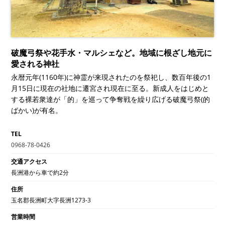
破魔弓祭や花手水・マルシェなど。地域に根ざし地元に
愛される神社
永暦元年(1160年)に神霊が来現されたのを祭祀し、数百年後の1
月15日に現在の社地に遷宮され現在に至る。新成人をはじめと
する裸若衆達が「的」を巡って争奪戦を繰り広げる破魔弓祭(的
ばかい)が有名。
TEL
0968-78-0426
交通アクセス
長洲港から車で約2分
住所
玉名郡長洲町大字長洲1273-3
営業時間