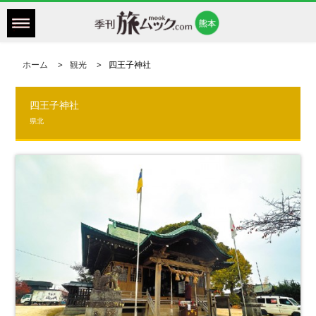
ホーム
観光
四王子神社
四王子神社
県北