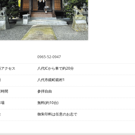
0965-52-0947
通アクセス
八代ICから車で約20分
所
八代市鏡町鏡村1
業時間
参拝自由
車場
無料(約10台)
金
御朱印料は任意のお志で