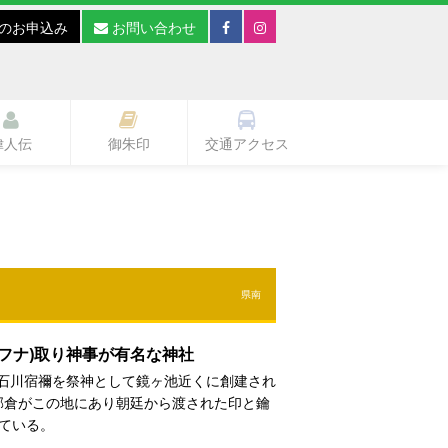
のお申込み
お問い合わせ
偉人伝
御朱印
交通アクセス
県南
フナ)取り神事が有名な神社
に蘇我石川宿禰を祭神として鏡ヶ池近くに創建され
郡倉がこの地にあり朝廷から渡された印と鑰
れている。