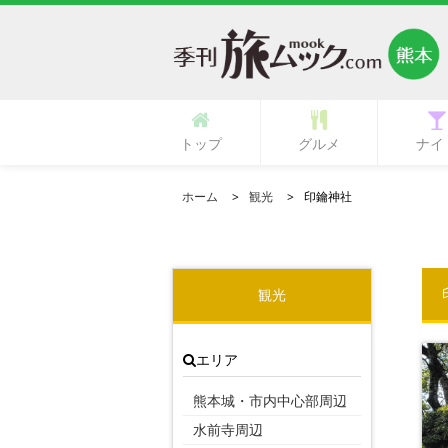
トップ
グルメ
ナイ
多国籍・海外料理
立ち呑み・バル
中華・中国料理
ラーメン・麺類
イタリア料理
フランス料理
ひとり御飯
郷土料理
創作料理
活魚料理
日本料理
韓国料理
鉄板焼き
専門店
肉料理
居酒屋
カフェ
ランチ
その他
寿司
和食
焼肉
洋食
ガールズ
ク
ホーム
観光
印鑰神社
観光
エリア
熊本城・市内中心部周辺
水前寺周辺