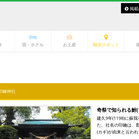
掲載
ト
宿・ホテル
お土産
観光スポット
バー・レディースバー
ラブ・ラウンジ
キャバクラ
スナック
その他
バー
熊本城・市内中心部周辺
ワンピース像
水前寺周辺
熊本駅周辺
熊本市郊外
県北
県央
県南
阿蘇
天草
印鑰神社
奇祭で知られる鮒(
建久9年(1198)
た。社名の印鑰は、
(カギ)が由来と云わ