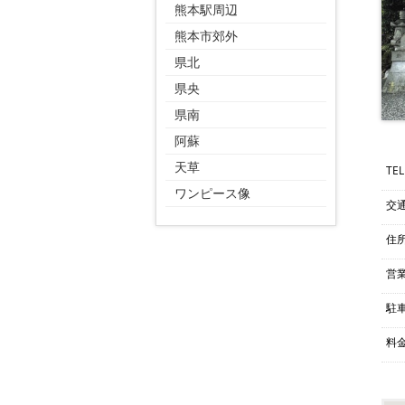
熊本駅周辺
熊本市郊外
県北
県央
県南
阿蘇
天草
TEL
ワンピース像
交
住
営
駐
料