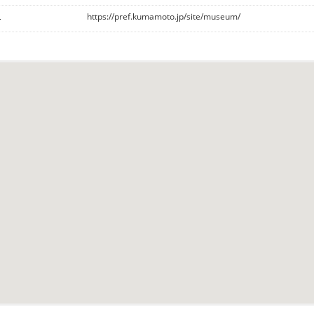
L
https://pref.kumamoto.jp/site/museum/