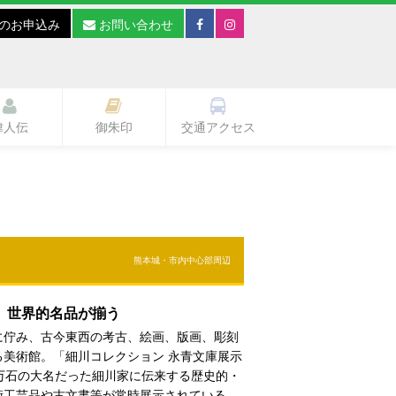
のお申込み
お問い合わせ
偉人伝
御朱印
交通アクセス
熊本城・市内中心部周辺
、世界的名品が揃う
に佇み、古今東西の考古、絵画、版画、彫刻
る美術館。「細川コレクション 永青文庫展示
万石の大名だった細川家に伝来する歴史的・
術工芸品や古文書等が常時展示されている。