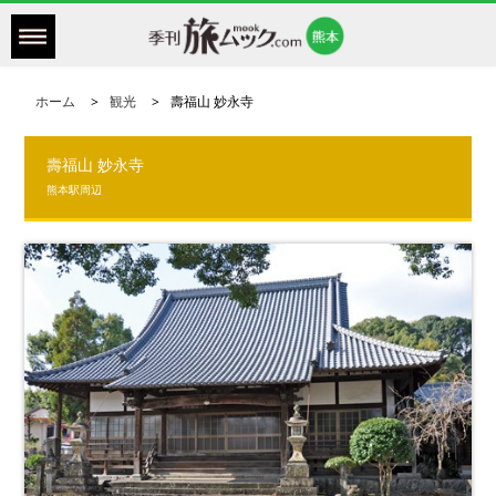
ホーム
観光
壽福山 妙永寺
壽福山 妙永寺
熊本駅周辺