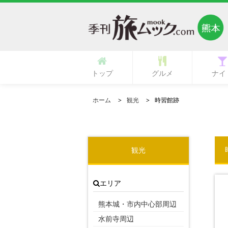
トップ
グルメ
ナイ
多国籍・海外料理
立ち呑み・バル
中華・中国料理
ラーメン・麺類
イタリア料理
フランス料理
ひとり御飯
郷土料理
創作料理
活魚料理
日本料理
韓国料理
鉄板焼き
専門店
肉料理
居酒屋
カフェ
ランチ
その他
寿司
和食
焼肉
洋食
ガールズ
ク
ホーム
観光
時習館跡
観光
エリア
熊本城・市内中心部周辺
水前寺周辺