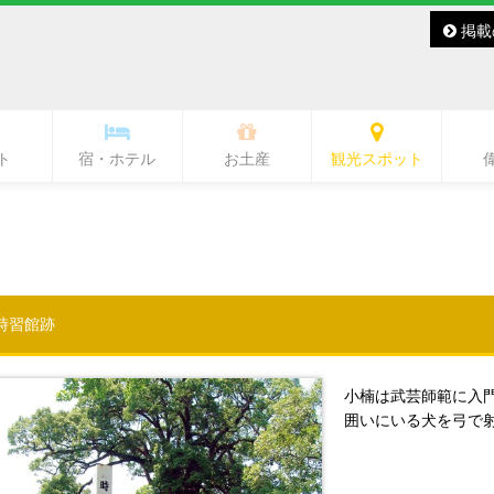
掲載
ト
宿・ホテル
お土産
観光スポット
バー・レディースバー
ラブ・ラウンジ
キャバクラ
スナック
その他
バー
熊本城・市内中心部周辺
ワンピース像
水前寺周辺
熊本駅周辺
熊本市郊外
県北
県央
県南
阿蘇
天草
時習館跡
小楠は武芸師範に入
囲いにいる犬を弓で射