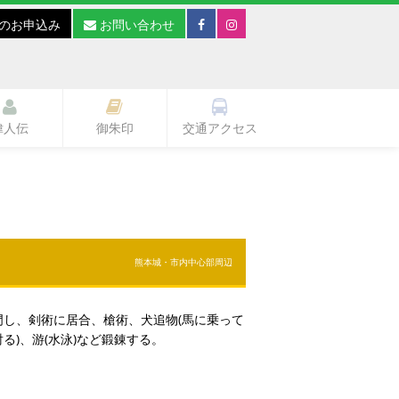
のお申込み
お問い合わせ
偉人伝
御朱印
交通アクセス
熊本城・市内中心部周辺
門し、剣術に居合、槍術、犬追物(馬に乗って
る)、游(水泳)など鍛錬する。