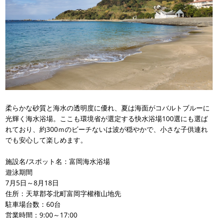
柔らかな砂質と海水の透明度に優れ、夏は海面がコバルトブルーに
光輝く海水浴場。ここも環境省が選定する快水浴場100選にも選ば
れており、約300ｍのビーチないは波が穏やかで、小さな子供連れ
でも安心して楽しめます。
施設名/スポット名：富岡海水浴場
遊泳期間
7月5日～8月18日
住所：天草郡苓北町富岡字權権山地先
駐車場台数：60台
営業時間：9:00～17:00