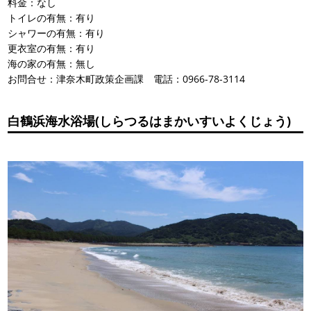
料金：なし
トイレの有無：有り
シャワーの有無：有り
更衣室の有無：有り
海の家の有無：無し
お問合せ：津奈木町政策企画課 電話：0966-78-3114
白鶴浜海水浴場(しらつるはまかいすいよくじょう)