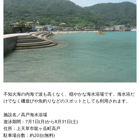
不知火海の内海で波も高くなく、穏やかな海水浴場です。海水浴だ
けでなく磯遊びや魚釣りなどのスポットとしても利用されます。
施設名／高戸海水浴場
遊泳期間：7月1日(月)から8月31日(土)
住所：上天草市龍ヶ岳町高戸
駐車場台数：約20台(無料)