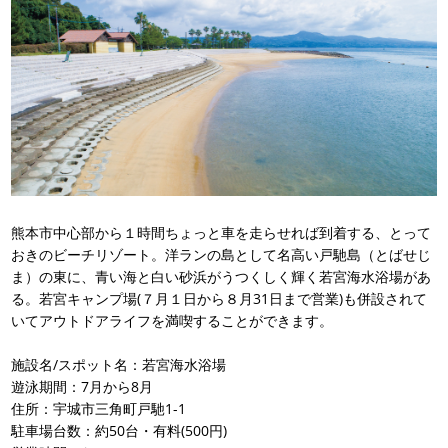
熊本市中心部から１時間ちょっと車を走らせれば到着する、とって
おきのビーチリゾート。洋ランの島として名高い戸馳島（とばせじ
ま）の東に、青い海と白い砂浜がうつくしく輝く若宮海水浴場があ
る。若宮キャンプ場(７月１日から８月31日まで営業)も併設されて
いてアウトドアライフを満喫することができます。
施設名/スポット名：若宮海水浴場
遊泳期間：7月から8月
住所：宇城市三角町戸馳1-1
駐車場台数：約50台・有料(500円)