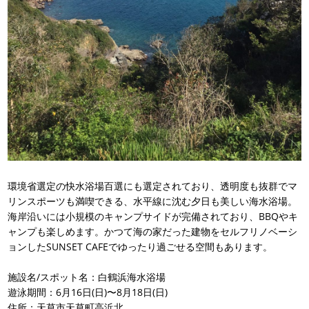
環境省選定の快水浴場百選にも選定されており、透明度も抜群でマ
リンスポーツも満喫できる、水平線に沈む夕日も美しい海水浴場。
海岸沿いには小規模のキャンプサイドが完備されており、BBQやキ
ャンプも楽しめます。かつて海の家だった建物をセルフリノベーシ
ョンしたSUNSET CAFEでゆったり過ごせる空間もあります。
施設名/スポット名：白鶴浜海水浴場
遊泳期間：6月16日(日)〜8月18日(日)
住所：天草市天草町高浜北