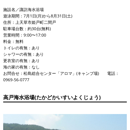
施設名／諏訪海水浴場
遊泳期間：7月1日(月)から8月31日(土)
住所：上天草市姫戸町二間戸
駐車場台数：約30台(無料)
営業時間：9:00〜17:00
料金：無料
トイレの有無：あり
シャワーの有無：あり
更衣室の有無：あり
海の家の有無：なし
お問合せ：松島総合センター「アロマ」(キャンプ場) 電話：
0969-56-0777
高戸海水浴場(たかどかいすいよくじょう)