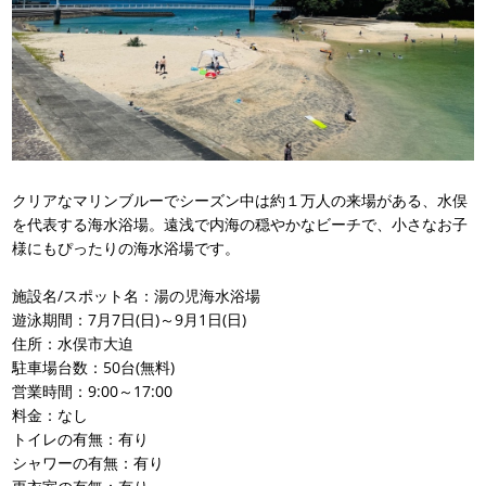
クリアなマリンブルーでシーズン中は約１万人の来場がある、水俣
を代表する海水浴場。遠浅で内海の穏やかなビーチで、小さなお子
様にもぴったりの海水浴場です。
施設名/スポット名：湯の児海水浴場
遊泳期間：7月7日(日)～9月1日(日)
住所：水俣市大迫
駐車場台数：50台(無料)
営業時間：9:00～17:00
料金：なし
トイレの有無：有り
シャワーの有無：有り