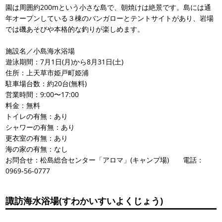
園は周囲約200mという小さな島で、朝焼けは絶景です。島には通
年オープンしている３棟のバンガローとテントサイトがあり、岩場
では磯あそびや本格的な釣りが楽しめます。
施設名／小島海水浴場
遊泳期間：7月1日(月)から8月31日(土)
住所：上天草市姫戸町姫浦
駐車場台数：約20台(無料)
営業時間：9:00〜17:00
料金：無料
トイレの有無：あり
シャワーの有無：あり
更衣室の有無：あり
海の家の有無：なし
お問合せ：松島総合センター「アロマ」(キャンプ場) 電話：
0969-56-0777
諏訪海水浴場(すわかいすいよくじょう)