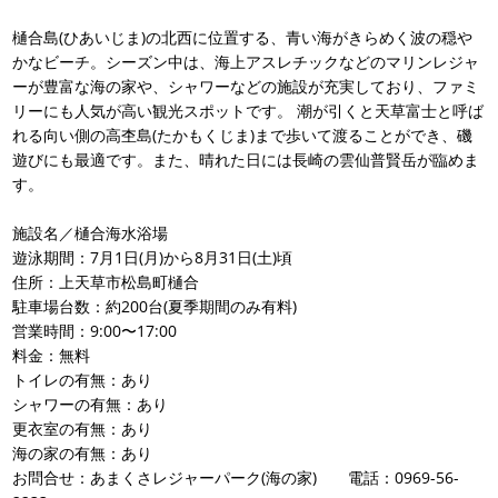
樋合島(ひあいじま)の北西に位置する、青い海がきらめく波の穏や
かなビーチ。シーズン中は、海上アスレチックなどのマリンレジャ
ーが豊富な海の家や、シャワーなどの施設が充実しており、ファミ
リーにも人気が高い観光スポットです。 潮が引くと天草富士と呼ば
れる向い側の高杢島(たかもくじま)まで歩いて渡ることができ、磯
遊びにも最適です。また、晴れた日には長崎の雲仙普賢岳が臨めま
す。
施設名／樋合海水浴場
遊泳期間：7月1日(月)から8月31日(土)頃
住所：上天草市松島町樋合
駐車場台数：約200台(夏季期間のみ有料)
営業時間：9:00〜17:00
料金：無料
トイレの有無：あり
シャワーの有無：あり
更衣室の有無：あり
海の家の有無：あり
お問合せ：あまくさレジャーパーク(海の家) 電話：0969-56-