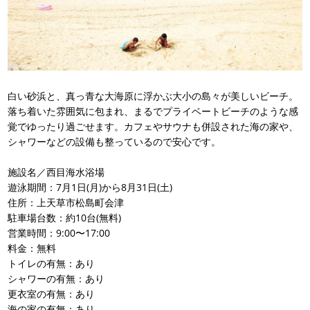
白い砂浜と、真っ青な大海原に浮かぶ大小の島々が美しいビーチ。
落ち着いた雰囲気に包まれ、まるでプライベートビーチのような感
覚でゆったり過ごせます。カフェやサウナも併設された海の家や、
シャワーなどの設備も整っているので安心です。
施設名／西目海水浴場
遊泳期間：7月1日(月)から8月31日(土)
住所：上天草市松島町会津
駐車場台数：約10台(無料)
営業時間：9:00〜17:00
料金：無料
トイレの有無：あり
シャワーの有無：あり
更衣室の有無：あり
海の家の有無：あり