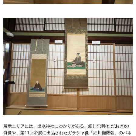
展示エリアには、出水神社にゆかりがある、細川忠興(ただおき)の
肖像や、第11回帝展に出品されたガラシャ像「細川伽羅奢」のパネ