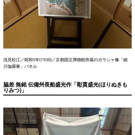
浅見松江／昭和5年(1930)／京都国立博物館所蔵のガラシャ像「細
川伽羅奢」パネル
脇差 無銘 伝備州長船盛光作「彫貫盛光(ほりぬきも
りみつ)」