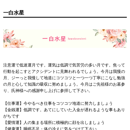
一白水星
注意運で低迷運月です。運気は低調で気苦労の多い月です。焦って
行動を起こすとアクシデントに見舞われるでしょう。今月は我慢の
月、ジーっと我慢して地道にコツコツと一つ一つ丁寧にこなし勉強
の月と心して知識の吸収に努めましょう。今月はご先祖様のお墓参
り、氏神様への感謝申し上げに参拝して下さい。
【仕事運】今やるべき仕事をコツコツ地道に努力しましょう
【金銭運】低調です。あてにしていた入金が遅れるような事もあり
がちです
【愛情運】人の集まる場所に積極的に顔を出しましょう
【健康運】睡眠不足・体の冷えに気をつけて下さい