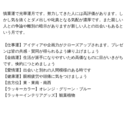
慎重運で光華運月です。努力してきた人には高評価があります。し
かし気を抜くとダメ出しや叱責となる気配が濃厚です。また親しい
人との争論や離別の暗示がありますが新しい人との出会いもあると
いう月です。
【仕事運】アイディアや企画力がクローズアップされます。プレゼ
ンは皆の共感・賛同が得られるよう練り上げましょう
【金銭運】生活が派手になりやすいため高価なものに目がいきがち
です。倹約につとめましょう
【愛情運】出会いと別れの人間模様のある時です
【健康運】眼精疲労や頭痛に気をつけましょう
【吉方位】東・東南・南西
【ラッキーカラー】オレンジ・グリーン・ブルー
【ラッキーインテリアグッズ】観葉植物