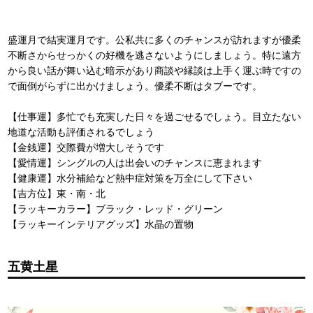
盛運月で結実運月です。公私共に多くのチャンスが訪れますが優柔
不断さからせっかくの好機を逃さないようにしましょう。特に遠方
から良い話が舞い込む暗示があり商談や縁談は上手く運ぶ時ですの
で面倒がらずに出かけましょう。優柔不断はタブーです。
【仕事運】多忙でも充実した日々を過ごせるでしょう。目立たない
地道な活動も評価されるでしょう
【金銭運】交際費が増大しそうです
【愛情運】シングルの人は出会いのチャンスに恵まれます
【健康運】水分補給など熱中症対策を万全にして下さい
【吉方位】東・南・北
【ラッキーカラー】ブラック・レッド・グリーン
【ラッキーインテリアグッズ】水晶の置物
五黄土星