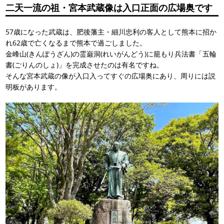
二天一流の祖・宮本武蔵像は入口正面の広場奥です
57歳になった武蔵は、肥後藩主・細川忠利の客人として熊本に招か
れ62歳で亡くなるまで熊本で過ごしました。
金峰山(きんぽうざん)の霊巌洞(れいがんどう)に籠もり兵法書「五輪
書(ごりんのしょ)」を完成させたのは有名ですね。
そんな宮本武蔵の像が入口入ってすぐの広場奥にあり、周りには説
明板があります。