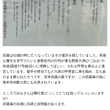
武蔵は62歳の時に亡くなっていますが遺言を残していました。死後
も藩主を見守りたいと参勤交代の行列が通る肥後大津(ひごおおづ)
街道(国道57号線)沿いに埋葬してほしい、それも甲冑を着せよと遺
言しています。籠手や脛当てなど六具の甲冑姿に身を固め、立ち姿
のまま葬られたそうです。宮本武蔵の墓ですが、この武蔵塚の他に
熊本市内数カ所にも伝承されています。
ところでみなさんは獨行道(どっこうどう)は知ってらっしゃいます
か?
武蔵塚の右側に石碑と説明版があります。