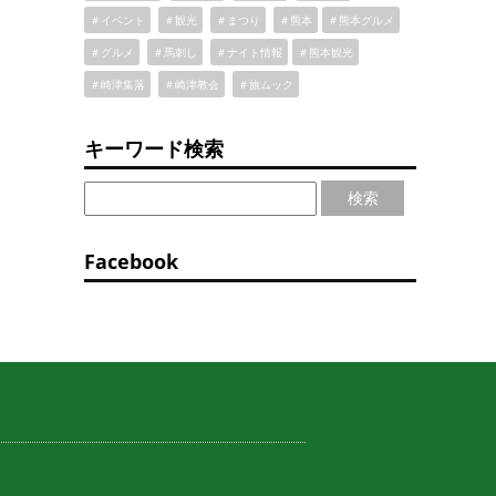
＃イベント
＃観光
＃まつり
＃熊本
＃熊本グルメ
＃グルメ
＃馬刺し
＃ナイト情報
＃熊本観光
＃崎津集落
＃崎津教会
＃旅ムック
キーワード検索
検索
Facebook