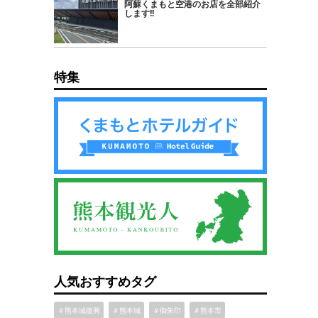
阿蘇くまもと空港のお店を全部紹介
します!!
特集
人気おすすめタグ
＃熊本城復興
＃熊本城
＃御朱印
＃熊本市