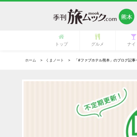
トップ
グルメ
ナイ
多国籍・海外料理
立ち呑み・バル
中華・中国料理
ラーメン・麺類
イタリア料理
フランス料理
ひとり御飯
郷土料理
創作料理
活魚料理
日本料理
韓国料理
鉄板焼き
専門店
肉料理
居酒屋
カフェ
ランチ
その他
寿司
和食
焼肉
洋食
ガールズ
ク
ホーム
くまノート
「#ファブホテル熊本」のブログ記事