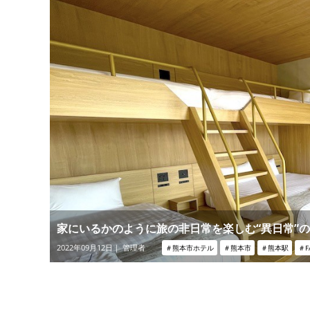
家にいるかのように旅の非日常を楽しむ“異日常”のススメ
2022年09月12日｜ 管理者
＃熊本市ホテル
＃熊本市
＃熊本駅
＃F