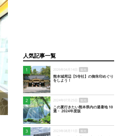
人気記事一覧
1
2026年04月14日
観光
熊本城周辺【5寺社】の御朱印めぐり
をしよう！
2
2024年07月25日
観光
この夏行きたい熊本県内の避暑地 10
選・ 2024年度版
3
2023年08月11日
観光