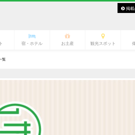
掲載
ト
宿・ホテル
お土産
観光スポット
バー・レディースバー
ラブ・ラウンジ
キャバクラ
スナック
その他
バー
熊本城・市内中心部周辺
ワンピース像
水前寺周辺
熊本駅周辺
熊本市郊外
県北
県央
県南
阿蘇
天草
一覧