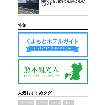
阿蘇くまもと空港のお店を全部紹介
します!!
特集
人気おすすめタグ
＃熊本城復興
＃御朱印
＃熊本城
＃熊本市