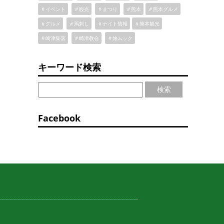
＃イベント
＃観光
＃まつり
＃熊本
＃熊本グルメ
＃グルメ
＃馬刺し
＃ナイト情報
＃熊本観光
＃崎津集落
＃崎津教会
＃旅ムック
キーワード検索
検索
Facebook