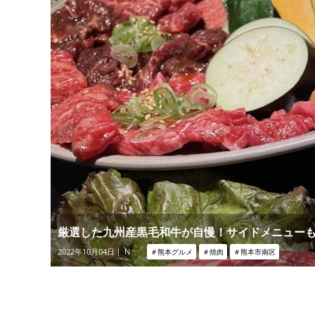
厳選した九州産黒毛和牛が自慢！サイドメニューも
2022年10月04日｜ N
＃熊本グルメ
＃焼肉
＃熊本市南区