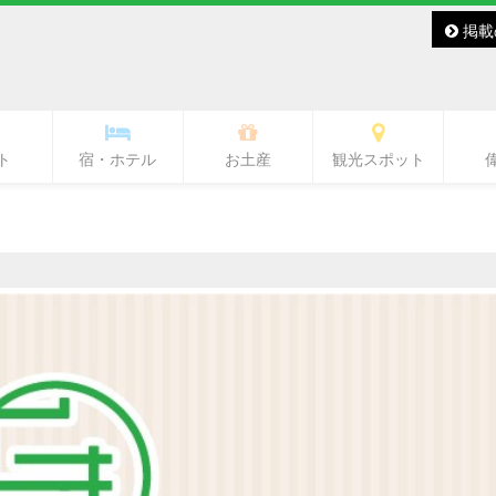
掲載
ト
宿・ホテル
お土産
観光スポット
バー・レディースバー
ラブ・ラウンジ
キャバクラ
スナック
その他
バー
熊本城・市内中心部周辺
ワンピース像
水前寺周辺
熊本駅周辺
熊本市郊外
県北
県央
県南
阿蘇
天草