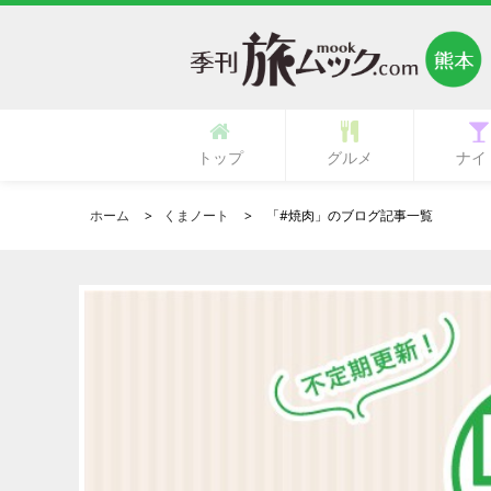
トップ
グルメ
ナイ
多国籍・海外料理
立ち呑み・バル
中華・中国料理
ラーメン・麺類
イタリア料理
フランス料理
ひとり御飯
郷土料理
創作料理
活魚料理
日本料理
韓国料理
鉄板焼き
専門店
肉料理
居酒屋
カフェ
ランチ
その他
寿司
和食
焼肉
洋食
ガールズ
ク
ホーム
くまノート
「#焼肉」のブログ記事一覧