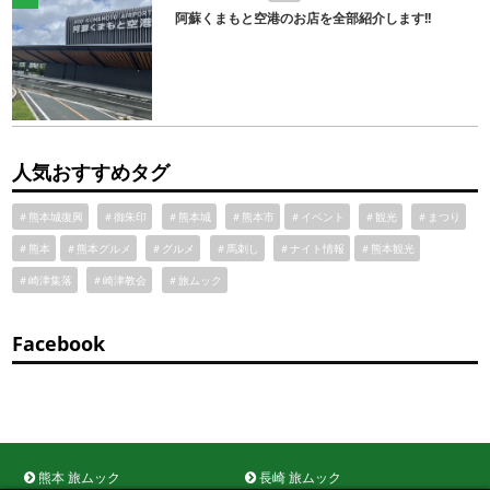
阿蘇くまもと空港のお店を全部紹介します!!
人気おすすめタグ
＃熊本城復興
＃御朱印
＃熊本城
＃熊本市
＃イベント
＃観光
＃まつり
＃熊本
＃熊本グルメ
＃グルメ
＃馬刺し
＃ナイト情報
＃熊本観光
＃崎津集落
＃崎津教会
＃旅ムック
Facebook
熊本 旅ムック
長崎 旅ムック