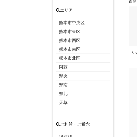
白髭
エリア
熊本市中央区
熊本市東区
熊本市西区
熊本市南区
い
熊本市北区
阿蘇
県央
県南
県北
天草
ご利益・ご祈念
縁結び