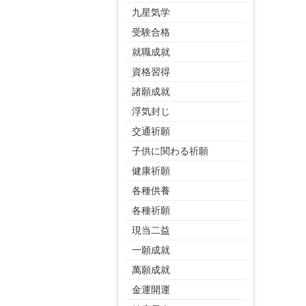
九星気学
受験合格
就職成就
資格習得
諸願成就
浮気封じ
交通祈願
子供に関わる祈願
健康祈願
各種供養
各種祈願
現当二益
一願成就
萬願成就
金運開運