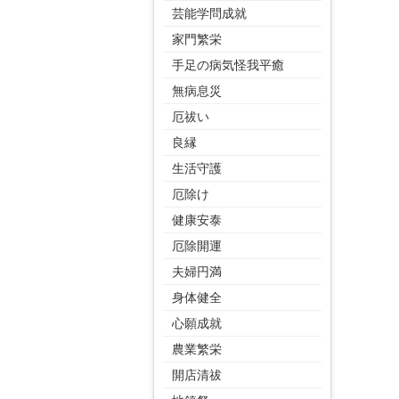
芸能学問成就
家門繁栄
手足の病気怪我平癒
無病息災
厄祓い
良縁
生活守護
厄除け
健康安泰
厄除開運
夫婦円満
身体健全
心願成就
農業繁栄
開店清祓