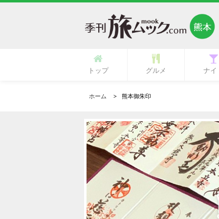
トップ
グルメ
ナイ
多国籍・海外料理
立ち呑み・バル
中華・中国料理
ラーメン・麺類
イタリア料理
フランス料理
ひとり御飯
郷土料理
創作料理
活魚料理
日本料理
韓国料理
鉄板焼き
専門店
肉料理
居酒屋
カフェ
ランチ
その他
寿司
和食
焼肉
洋食
ガールズ
ク
ホーム
熊本御朱印