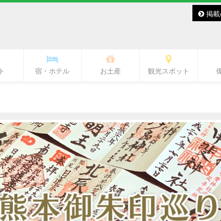
掲載
ト
宿・ホテル
お土産
観光スポット
バー・レディースバー
ラブ・ラウンジ
キャバクラ
スナック
その他
バー
熊本城・市内中心部周辺
ワンピース像
水前寺周辺
熊本駅周辺
熊本市郊外
県北
県央
県南
阿蘇
天草