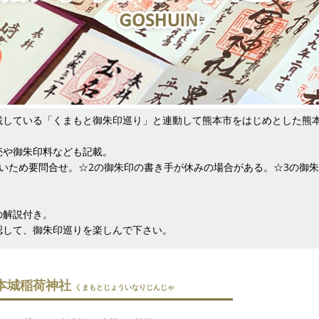
載している「くまもと御朱印巡り」と連動して熊本市をはじめとした熊
売や御朱印料なども記載。
いため要問合せ。☆2の御朱印の書き手が休みの場合がある。☆3の御
の解説付き。
認して、御朱印巡りを楽しんで下さい。
本城稲荷神社
くまもとじょういなりじんじゃ