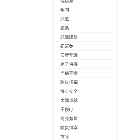
地鎮祭
学問
武道
産業
武運隆昌
初宮参
安産守護
水子供養
当病平癒
除災招福
海上安全
大願成就
子授け
商売繁昌
除災得幸
方除