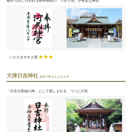
毎年10月に行われる秋季例祭の「下がり馬」が有名な神宮
いただきやすさ度
大津日吉神社
おおづひよしじんじゃ
「日吉大黒福の神」として親しまれる、つつじの宮