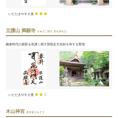
いただきやすさ度
立護山 満願寺
りゅうござん まんがんじ
鎌倉時代の面影を色濃く残す国指定文化財を有する聖域
いただきやすさ度
木山神宮
きやまじんぐう