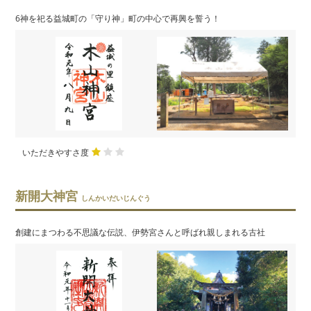
6神を祀る益城町の「守り神」町の中心で再興を誓う！
いただきやすさ度
新開大神宮
しんかいだいじんぐう
創建にまつわる不思議な伝説、伊勢宮さんと呼ばれ親しまれる古社