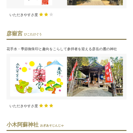
いただきやすさ度
彦嶽宮
ひこたけぐう
花手水・季節御朱印と趣向をこらして参拝者を迎える彦岳の麓の神社
いただきやすさ度
小木阿蘇神社
おぎあそじんじゃ