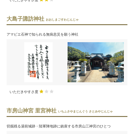
大島子諏訪神社
おおしまごすわじんじゃ
アマビエ石神で知られる無病息災を願う神社
いただきやすさ度
市房山神宮 里宮神社
いちふさやまじんぐう さとみやじんじゃ
切掘残る湯前城跡・陸軍陣地跡に鎮座する市房山三神宮のひとつ