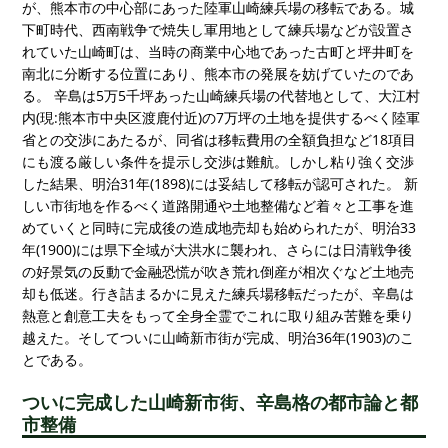
が、熊本市の中心部にあった陸軍山崎練兵場の移転である。城
下町時代、西南戦争で焼失し軍用地として練兵場などが設置さ
れていた山崎町は、当時の商業中心地であった古町と坪井町を
南北に分断する位置にあり、熊本市の発展を妨げていたのであ
る。 辛島は5万5千坪あった山崎練兵場の代替地として、大江村
内(現:熊本市中央区渡鹿付近)の7万坪の土地を提供するべく陸軍
省との交渉にあたるが、同省は移転費用の全額負担など18項目
にも渡る厳しい条件を提示し交渉は難航。しかし粘り強く交渉
した結果、明治31年(1898)には妥結して移転が認可された。 新
しい市街地を作るべく道路開通や土地整備など着々と工事を進
めていくと同時に完成後の造成地売却も始められたが、明治33
年(1900)には県下全域が大洪水に襲われ、さらには日清戦争後
の好景気の反動で金融恐慌が吹き荒れ倒産が相次ぐなど土地売
却も低迷。行き詰まるかに見えた練兵場移転だったが、辛島は
熱意と創意工夫をもって全身全霊でこれに取り組み苦難を乗り
越えた。そしてついに山崎新市街が完成、明治36年(1903)のこ
とである。
ついに完成した山崎新市街、辛島格の都市論と都
市整備