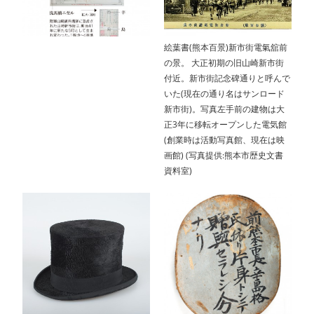
絵葉書(熊本百景)新市街電氣舘前
の景。 大正初期の旧山崎新市街
付近。新市街記念碑通りと呼んで
いた(現在の通り名はサンロード
新市街)。写真左手前の建物は大
正3年に移転オープンした電気館
(創業時は活動写真館、現在は映
画館) (写真提供:熊本市歴史文書
資料室)