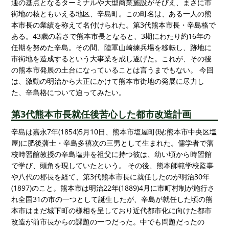
通の基点となるターミナルや大型商業施設がそびえ、まさに市
街地の核ともいえる地区、辛島町。この町名は、ある一人の熊
本市長の業績を称えて名付けられた。第3代熊本市長・辛島格で
ある。43歳の若さで熊本市長となると、3期にわたり約16年の
任期を努めた辛島。その間、陸軍山崎練兵場を移転し、跡地に
市街地を造成するという大事業を成し遂げた。これが、その後
の熊本市発展の土台になっていることは言うまでもない。 今回
は、激動の明治から大正にかけて熊本市街地の発展に尽力し
た、辛島格について迫ってみたい。
第3代熊本市長就任後苦心した都市改造計画
辛島は嘉永7年(1854)5月10日、熊本市塩屋町(現:熊本市中央区塩
屋)に肥後藩士・辛島多禧次の三男として生まれた。儒学者で藩
校時習館教授の辛島塩井を祖父に持つ彼は、幼い頃から時習館
で学び、頭角を現していたという。 その後、熊本師範学校監事
や八代の郡長を経て、第3代熊本市長に就任したのが明治30年
(1897)のこと。熊本市は明治22年(1889)4月に市町村制が施行さ
れ全国31の市の一つとして誕生したが、辛島が就任した頃の熊
本市はまだ城下町の様相を呈しており近代都市化に向けた都市
改造が前市長からの課題の一つだった。中でも問題だったの