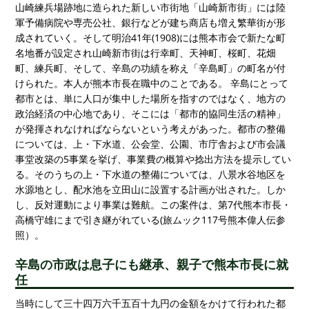
山崎練兵場跡地に造られた新しい市街地「山崎新市街」には陸
軍予備病院や専売公社、銀行などが建ち商店も増え繁華街が形
成されていく。そして明治41年(1908)には熊本市会で新たな町
名地番が設定され山崎新市街は行幸町、天神町、桜町、花畑
町、練兵町、そして、辛島の功績を称え「辛島町」の町名が付
けられた。本人が熊本市長在職中のことである。 辛島にとって
都市とは、単に人口が集中した場所を指すのではなく、地方の
政治経済の中心地であり、そこには「都市的協同生活の精神」
が発揮されなければならないという考えがあった。都市の整備
については、上・下水道、公会堂、公園、市庁舎および市会議
事堂改築の5事業を挙げ、事業費の概算や捻出方法を提示してい
る。そのうちの上・下水道の整備については、八景水谷地区を
水源地とし、配水池を立田山に設置する計画が出された。しか
し、反対運動により事業は難航。この案件は、第7代熊本市長・
高橋守雄にまで引き継がれている(旅ムック117号熊本偉人伝参
照）。
辛島の市政は息子にも継承、親子で熊本市長に就
任
当時にして三十四万六千五百十九円の金額をかけて行われた都