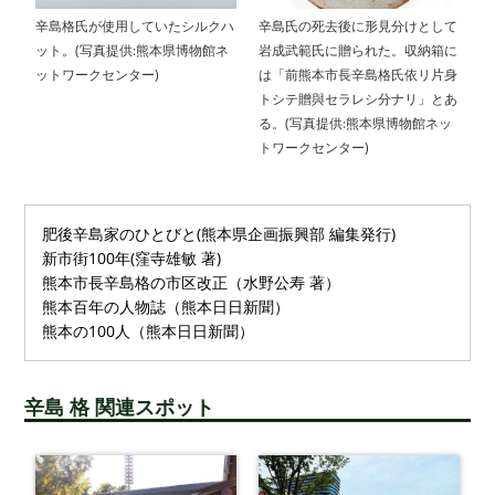
辛島格氏が使用していたシルクハ
辛島氏の死去後に形見分けとして
ット。(写真提供:熊本県博物館ネ
岩成武範氏に贈られた。収納箱に
ットワークセンター)
は「前熊本市長辛島格氏依リ片身
トシテ贈與セラレシ分ナリ」とあ
る。(写真提供:熊本県博物館ネッ
トワークセンター)
肥後辛島家のひとびと(熊本県企画振興部 編集発行)
新市街100年(窪寺雄敏 著)
熊本市長辛島格の市区改正（水野公寿 著）
熊本百年の人物誌（熊本日日新聞）
熊本の100人（熊本日日新聞）
辛島 格 関連スポット