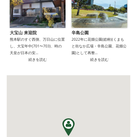
大宝山 来迎院
辛島公園
熊本駅のすぐ西側、万日山に位置
2022年に花畑公園(総称)(くまも
し、大宝年中(701〜703)、時の
と街なか広場・辛島公園、花畑公
天皇が日本の安...
園)として再整...
続きを読む
続きを読む