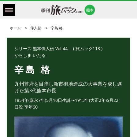
ホーム
偉人伝
辛島 格
シリーズ 熊本偉人伝 Vol.44 ( 旅ムック118 )
からしま いたる
辛島 格
九州首府を目指し新市街地造成の大事業を成し遂
げた第3代熊本市長
1854年(嘉永7年)5月10日生誕〜1913年(大正2年)5月22
日没 享年60