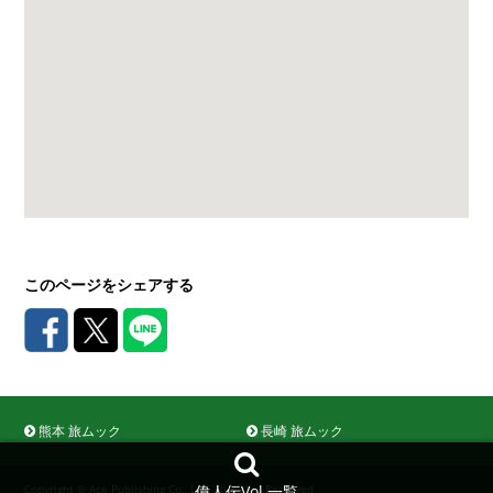
このページをシェアする
熊本 旅ムック
長崎 旅ムック
偉人伝Vol.一覧
Copyright © Ace Publishing Co., Ltd. All Rights Reserved