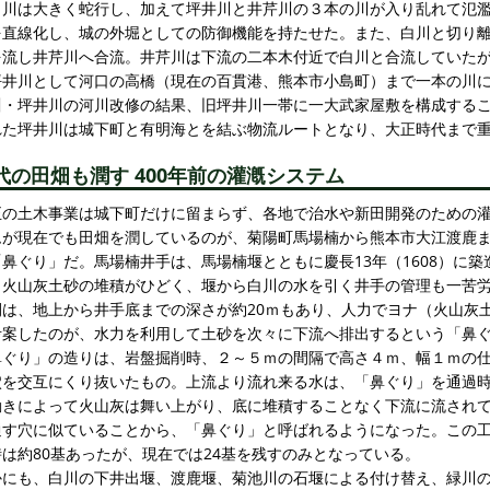
白川は大きく蛇行し、加えて坪井川と井芹川の３本の川が入り乱れて氾
を直線化し、城の外堀としての防御機能を持たせた。また、白川と切り
を流し井芹川へ合流。井芹川は下流の二本木付近で白川と合流していた
坪井川として河口の高橋（現在の百貫港、熊本市小島町）まで一本の川
川・坪井川の河川改修の結果、旧坪井川一帯に一大武家屋敷を構成する
れた坪井川は城下町と有明海とを結ぶ物流ルートとなり、大正時代まで
代の田畑も潤す 400年前の灌漑システム
正の土木事業は城下町だけに留まらず、各地で治水や新田開発のための
ムが現在でも田畑を潤しているのが、菊陽町馬場楠から熊本市大江渡鹿ま
「鼻ぐり」だ。馬場楠井手は、馬場楠堰とともに慶長13年（1608）に
、火山灰土砂の堆積がひどく、堰から白川の水を引く井手の管理も一苦
間は、地上から井手底までの深さが約20ｍもあり、人力でヨナ（火山灰
考案したのが、水力を利用して土砂を次々に下流へ排出するという「鼻
鼻ぐり」の造りは、岩盤掘削時、２～５ｍの間隔で高さ４ｍ、幅１ｍの
穴を交互にくり抜いたもの。上流より流れ来る水は、「鼻ぐり」を通過
動きによって火山灰は舞い上がり、底に堆積することなく下流に流され
通す穴に似ていることから、「鼻ぐり」と呼ばれるようになった。この
時は約80基あったが、現在では24基を残すのみとなっている。
かにも、白川の下井出堰、渡鹿堰、菊池川の石堰による付け替え、緑川