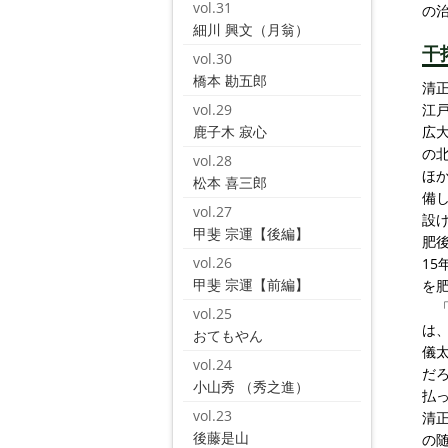
vol.31
の
細川 興文（月翁）
干
vol.30
橋本 勘五郎
清
vol.29
江
鹿子木 寂心
広
の
vol.28
ほ
松本 喜三郎
備
vol.27
設
甲斐 宗運【後編】
肥
vol.26
1
甲斐 宗運【前編】
を
「
vol.25
は
おてもやん
儀
vol.24
だ
小山秀 （秀之進）
払
vol.23
清
後藤是山
の