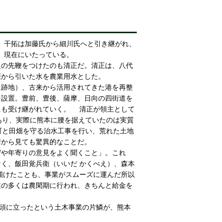
来、干拓は加藤氏から細川氏へと引き継がれ、
に、現在にいたっている。
史の先鞭をつけたのも清正だ。清正は、八代
堰から引いた水を農業用水とした。
は跡地）、古来から活用されてきた港を再整
を設置。豊前、豊後、薩摩、日向の四街道を
にも受け継がれていく。 清正が領主として
あり、実際に熊本に腰を据えていたのは実質
町と田畑を守る治水工事を行い、荒れた土地
術から見ても驚異的なことだ。
や年寄りの意見をよく聞くこと」。これ
く、飯田覚兵衛（いいだ かくべえ）、森本
傾けたことも、事業がスムーズに運んだ所以
業の多くは農閑期に行われ、きちんと給金を
先頭に立ったという土木事業の片鱗が、熊本