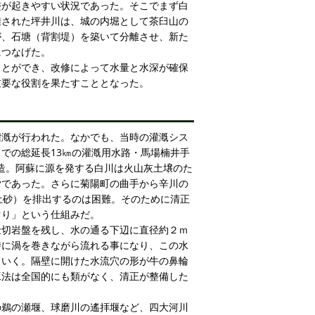
濫が起きやすい状況であった。そこでまず白
離された坪井川は、城の内堀として茶臼山の
が、石塘（背割堤）を築いて分離させ、新た
につなげた。
ことができ、改修によって水量と水深が確保
重要な役割を果たすこととなった。
灌漑が行われた。なかでも、当時の灌漑シス
での総延長13㎞の灌漑用水路・馬場楠井手
築造。阿蘇に源を発する白川は火山灰土壌のた
労であった。さらに菊陽町の曲手から辛川の
土砂）を排出するのは困難。そのために清正
ぐり」という仕組みだ。
仕切岩盤を残し、水の通る下辺に直径約２ｍ
時に渦を巻きながら流れる事になり、この水
ていく。隔壁に開けた水流穴の形が牛の鼻輪
工法は全国的にも類がなく、清正が整備した
の鵜の瀬堰、球磨川の遙拝堰など、四大河川