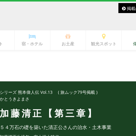
掲載
ト
宿・ホテル
お土産
観光スポット
バー・レディースバー
ラブ・ラウンジ
キャバクラ
スナック
その他
バー
熊本城・市内中心部周辺
ワンピース像
水前寺周辺
熊本駅周辺
熊本市郊外
県北
県央
県南
阿蘇
天草
シリーズ 熊本偉人伝 Vol.13 ( 旅ムック79号掲載 )
かとうきよまさ
加藤清正【第三章】
５４万石の礎を築いた清正公さんの治水・土木事業