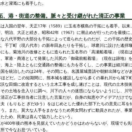
治水と灌漑にも着手した。
拓、港・街道の整備。脈々と受け継がれた清正の事業
正は入国の翌年、天正17年（1589）に玉名市横島の干拓にも着手。以
戸、明治、大正と続き、昭和42年（1967）に潮止めが行ったのを最後
大な八代平野の大部分も干拓によって造られたものだが、この干拓の歴
北、千丁町（現八代市）の新牟田あたりを干拓し、球磨川に設けた遙拝
かにも、菊池川の改修とともに造られた玉名市の「高瀬船着場」（現在
し、軍港・商港として発展した川尻の「御蔵前船着場」（現在は跡地）
け、海上・陸上ともに交通路の整備にも力を尽くし、この事業は細川家
後国を統治したのは24年。その間にも、名護屋城普請や朝鮮出陣などが
5年ほどだ。この短期間に、熊本城を建設しながら多くの暴れ川から城下
肥沃な田畑に改造するという土木工事を成し遂げことは、現代の土木技
その土地を念入りに調べ、川下の人々の迷惑にならないようにし、川守
、清正が工事担当者に注意した言葉だが、自身の知恵やアイデアだけでな
太夫（もりもと ぎだゆう）をはじめとした優れた部下たちの意見に耳を
ろう。また、莫大な人手をまかなうため男女問わずに動員されたが、事
ったため、民衆は喜んで協力したという。
正が400年後の熊本を見据えていたかどうかはわからないが、現場でも
随所で今なお息づいている。