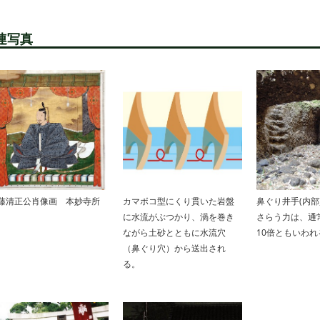
連写真
藤清正公肖像画 本妙寺所
カマボコ型にくり貫いた岩盤
鼻ぐり井手(内部
に水流がぶつかり、渦を巻き
さらう力は、通
ながら土砂とともに水流穴
10倍ともいわれ
（鼻ぐり穴）から送出され
る。