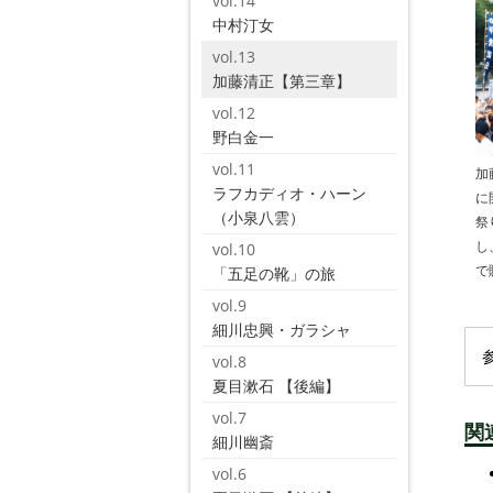
vol.14
中村汀女
vol.13
加藤清正【第三章】
vol.12
野白金一
vol.11
加
ラフカディオ・ハーン
に
（小泉八雲）
祭
し
vol.10
で
「五足の靴」の旅
vol.9
細川忠興・ガラシャ
vol.8
夏目漱石 【後編】
vol.7
関
細川幽斎
vol.6