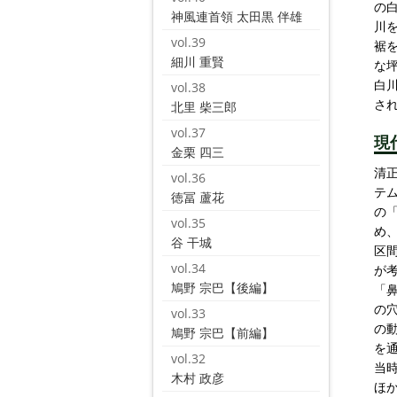
の
神風連首領 太田黒 伴雄
川
vol.39
裾
細川 重賢
な
白
vol.38
さ
北里 柴三郎
vol.37
現
金栗 四三
清
vol.36
テ
徳冨 蘆花
の
vol.35
め
谷 干城
区
vol.34
が
鳩野 宗巴【後編】
「
の
vol.33
の
鳩野 宗巴【前編】
を
vol.32
当
木村 政彦
ほ