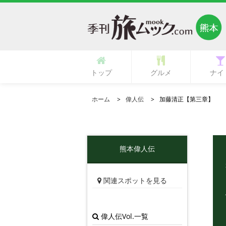
トップ
グルメ
ナイ
多国籍・海外料理
立ち呑み・バル
中華・中国料理
ラーメン・麺類
イタリア料理
フランス料理
ひとり御飯
郷土料理
創作料理
活魚料理
日本料理
韓国料理
鉄板焼き
専門店
肉料理
居酒屋
カフェ
ランチ
その他
寿司
和食
焼肉
洋食
ガールズ
ク
ホーム
偉人伝
加藤清正【第三章】
熊本偉人伝
関連スポットを見る
偉人伝Vol.一覧