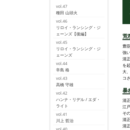
vol.47
種田 山頭火
vol.46
リロイ・ランシング・ジ
ェーンズ【後編】
荒
vol.45
豊
リロイ・ランシング・ジ
強
ェーンズ
清
vol.44
を
辛島 格
大
コ
vol.43
高橋 守雄
暴
vol.42
ハンナ・リデル / エダ・
清
ライト
江
そ
vol.41
清
川上 哲治
清
vol.40