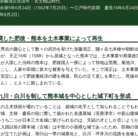
加藤清正生没年：安土桃山時代
永禄5年6月24日（1562年7月25日）〜江戸時代前期 慶長16年6月24日
年8月2日）
廃した肥後・熊本を土木事業によって再生
臣秀吉の腹心として数々の武功を挙げた加藤清正。賤ヶ岳七本槍や朝鮮
いが、天正16年（1588）から居城となった熊本では、土木事業や商業
正が入国した当時の熊本は、肥後国人一揆によって領地は荒廃。菊池川
起こし、人家や田畑に甚大な被害を与えていた。そこで清正は、土木事
、安定によって肥後藩経済の礎を構築。民心の立て直しを果たし、死後4
さん）」と人々に親しまれている。
れ川・白川を制して熊本城を中心とした城下町を形成
正の土木技術が優れていることは、築城の名手として知られることでも
戸城、文禄・慶長の役に際して築かれた名護屋城（現唐津市）や蔚山倭
のうち二つが日本三大名城に挙げられるのは、天賦の才としか言いよう
正入国以前の隈本城（古城）は中世の小規模な城であったため、防御の
正が立てた計画は、茶臼山一帯の城塞化と、白川・坪井川の流路を改修