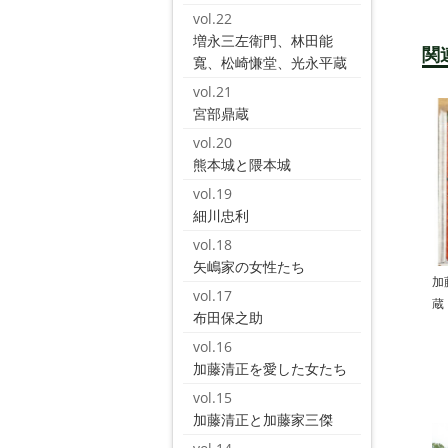
vol.22
増永三左衛門、林田能
関
寬、松崎慊堂、光永平蔵
vol.21
宮部鼎蔵
vol.20
熊本城と隈本城
vol.19
細川忠利
vol.18
矢嶋家の女性たち
加
vol.17
蔵
布田保之助
vol.16
加藤清正を愛した女たち
vol.15
加藤清正と加藤家三傑