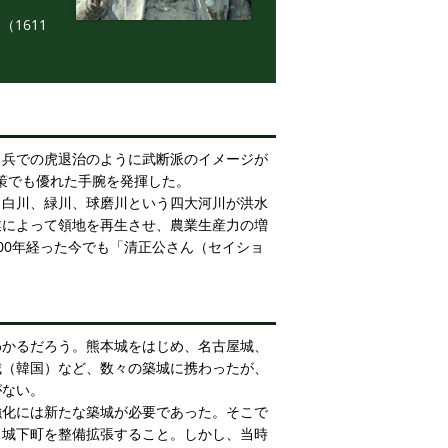
（1611
出兵での虎退治のように武断派のイメージが
政策でも優れた手腕を発揮した。
、白川、緑川、球磨川という四大河川が洪水
業によって領地を再生させ、農業生産力の増
00年経った今でも「清正公さん（セイショ
わかるだろう。熊本城をはじめ、名古屋城、
城（韓国）など、数々の築城に携わったが、
がない。
強化には新たな築城が必要であった。そこで
し城下町を整備拡張すること。しかし、当時