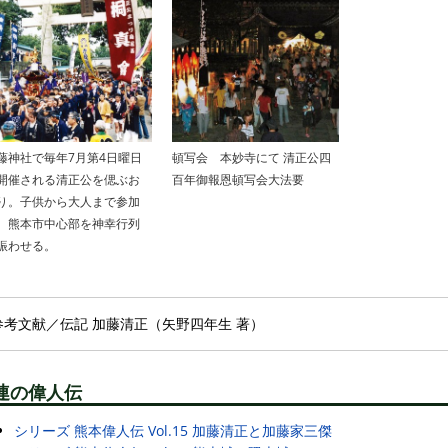
藤神社で毎年7月第4日曜日
頓写会 本妙寺にて 清正公四
開催される清正公を偲ぶお
百年御報恩頓写会大法要
り。子供から大人まで参加
、熊本市中心部を神幸行列
賑わせる。
参考文献／伝記 加藤清正（矢野四年生 著）
連の偉人伝
シリーズ 熊本偉人伝 Vol.15 加藤清正と加藤家三傑