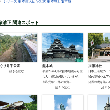
シリーズ 熊本偉人伝 Vol.20 熊本城と隈本城
藤清正 関連スポット
ぐり井手公園
熊本城
加藤神社
続きを読む
平成28年4月の熊本地震から立
日本三名城の一
ち入り規制が続いているが、
城の築城や県下
令和元年10月の観覧...
発展の礎を築いた
続きを読む
続き